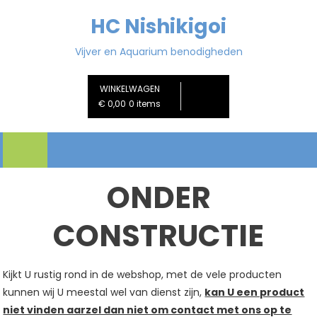
Ga
HC Nishikigoi
naar
de
Vijver en Aquarium benodigheden
inhoud
WINKELWAGEN
€ 0,00
0 items
ONDER
CONSTRUCTIE
Kijkt U rustig rond in de webshop, met de vele producten
kunnen wij U meestal wel van dienst zijn,
kan U een product
niet vinden aarzel dan niet om contact met ons op te